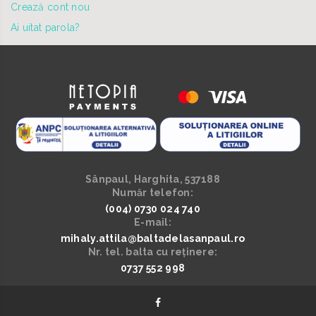
Crează cont nou
Ai uitat parola?
Sânpaul, Harghita, 537188
Număr telefon:
(004) 0730 024 740
E-mail:
mihaly.attila@baltadelasanpaul.ro
Nr. tel. balta cu reținere:
0737 552 998