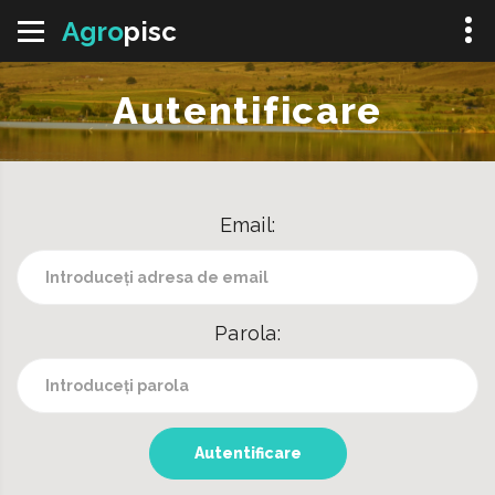
Agro
pisc
Autentificare
Email:
Parola:
Autentificare